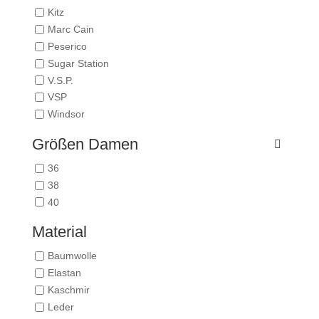
Kitz
Marc Cain
Peserico
Sugar Station
V.S.P.
VSP
Windsor
Größen Damen
36
38
40
Material
Baumwolle
Elastan
Kaschmir
Leder