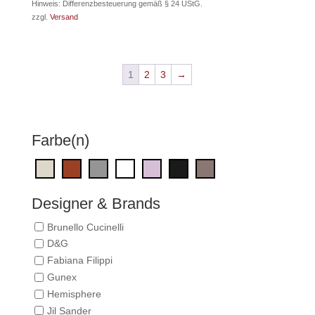
Preis
Preis
Hinweis: Differenzbesteuerung gemäß § 24 UStG.
zzgl.
Versand
war:
ist:
132,00 €
99,00 €.
1
2
3
→
Farbe(n)
Designer & Brands
Brunello Cucinelli
D&G
Fabiana Filippi
Gunex
Hemisphere
Jil Sander