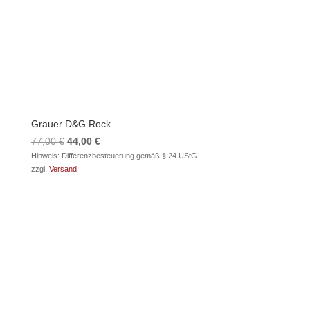
Grauer D&G Rock
Ursprünglicher
Aktueller
77,00
€
44,00
€
Preis
Preis
Hinweis: Differenzbesteuerung gemäß § 24 UStG.
zzgl.
Versand
war:
ist:
77,00 €
44,00 €.