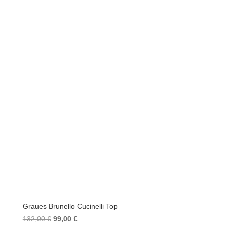
Graues Brunello Cucinelli Top
Ursprünglicher
Aktueller
132,00
€
99,00
€