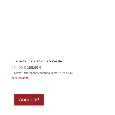
Graue Brunello Cucinelli Weste
Ursprünglicher
Aktueller
264,00
€
198,00
€
Preis
Preis
Hinweis: Differenzbesteuerung gemäß § 24 UStG.
zzgl.
Versand
war:
ist:
264,00 €
198,00 €.
Angebot!