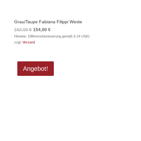
Grau/Taupe Fabiana Filippi Weste
Ursprünglicher
Aktueller
242,00
€
154,00
€
Preis
Preis
Hinweis: Differenzbesteuerung gemäß § 24 UStG.
zzgl.
Versand
war:
ist:
242,00 €
154,00 €.
Angebot!