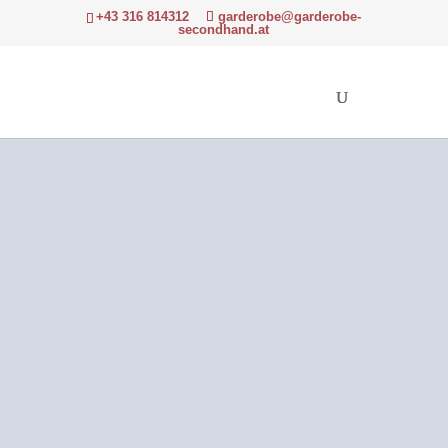
+43 316 814312
garderobe@garderobe-
secondhand.at