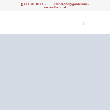
+43 316 814312
garderobe@garderobe-
secondhand.at