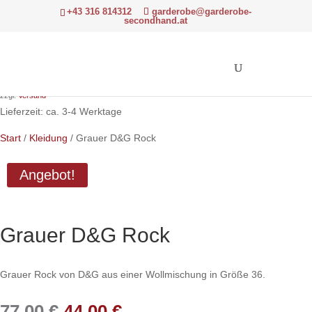
+43 316 814312
garderobe@garderobe-
secondhand.at
Ursprünglicher
Aktueller
77,00
€
44,00
€
Preis
Preis
Hinweis: Differenzbesteuerung gemäß § 24 UStG.
war:
ist:
zzgl.
Versand
77,00 €
44,00 €.
Lieferzeit: ca. 3-4 Werktage
Start
/
Kleidung
/ Grauer D&G Rock
Angebot!
Grauer D&G Rock
Grauer Rock von D&G aus einer Wollmischung in Größe 36.
Ursprünglicher
Aktueller
77,00
€
44,00
€