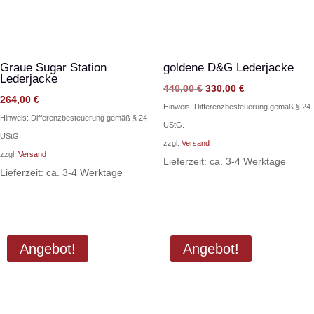
Graue Sugar Station
goldene D&G Lederjacke
Lederjacke
Ursprünglicher
Aktueller
440,00
€
330,00
€
264,00
€
Preis
Preis
Hinweis: Differenzbesteuerung gemäß § 24
Hinweis: Differenzbesteuerung gemäß § 24
war:
ist:
UStG.
UStG.
440,00 €
330,00 €.
zzgl.
Versand
zzgl.
Versand
Lieferzeit: ca. 3-4 Werktage
Lieferzeit: ca. 3-4 Werktage
Angebot!
Angebot!