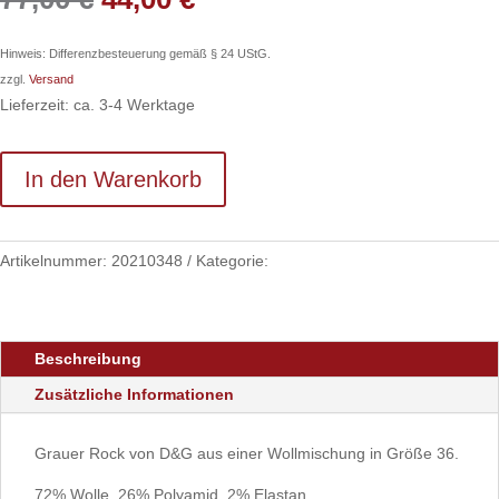
Preis
Preis
war:
ist:
Hinweis: Differenzbesteuerung gemäß § 24 UStG.
77,00 €
44,00 €.
zzgl.
Versand
Lieferzeit: ca. 3-4 Werktage
In den Warenkorb
Artikelnummer:
20210348
Kategorie:
Kleidung
Beschreibung
Zusätzliche Informationen
Grauer Rock von D&G aus einer Wollmischung in Größe 36.
72% Wolle, 26% Polyamid, 2% Elastan