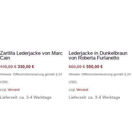
Zartlila Lederjacke von Marc
Lederjacke in Dunkelbraun
Cain
von Roberta Furlanetto
Ursprünglicher
Aktueller
Ursprünglicher
Aktueller
440,00
€
330,00
€
660,00
€
550,00
€
Preis
Preis
Preis
Preis
Hinweis: Differenzbesteuerung gemäß § 24
Hinweis: Differenzbesteuerung gemäß § 24
war:
ist:
war:
ist:
UStG.
UStG.
440,00 €
330,00 €.
660,00 €
550,00 €.
zzgl.
Versand
zzgl.
Versand
Lieferzeit: ca. 3-4 Werktage
Lieferzeit: ca. 3-4 Werktage