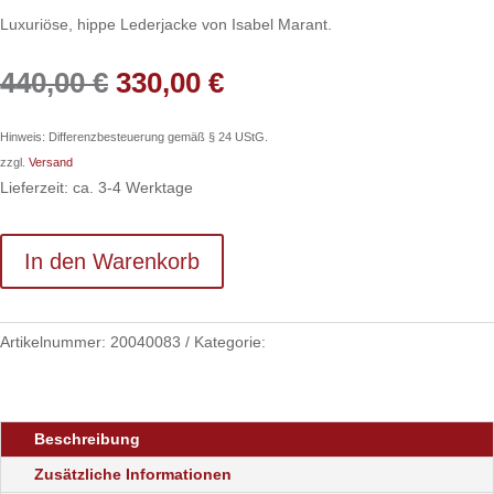
Luxuriöse, hippe Lederjacke von Isabel Marant.
Ursprünglicher
Aktueller
440,00
€
330,00
€
Preis
Preis
war:
ist:
Hinweis: Differenzbesteuerung gemäß § 24 UStG.
440,00 €
330,00 €.
zzgl.
Versand
Lieferzeit: ca. 3-4 Werktage
In den Warenkorb
Artikelnummer:
20040083
Kategorie:
Kleidung
Beschreibung
Zusätzliche Informationen