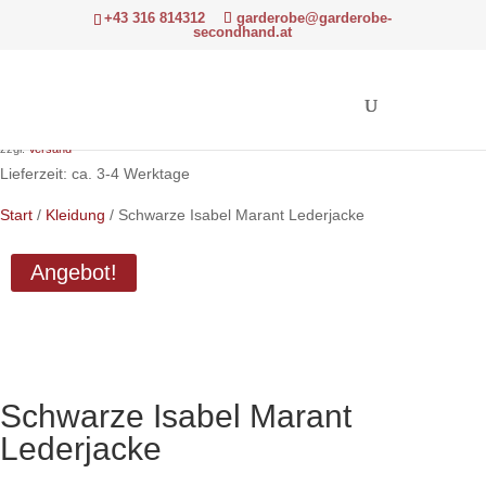
+43 316 814312
garderobe@garderobe-
secondhand.at
Ursprünglicher
Aktueller
440,00
€
330,00
€
Preis
Preis
Hinweis: Differenzbesteuerung gemäß § 24 UStG.
war:
ist:
zzgl.
Versand
440,00 €
330,00 €.
Lieferzeit: ca. 3-4 Werktage
Start
/
Kleidung
/ Schwarze Isabel Marant Lederjacke
Angebot!
Schwarze Isabel Marant
Lederjacke