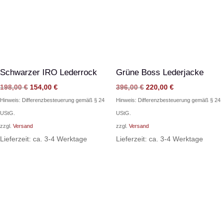
Schwarzer IRO Lederrock
Grüne Boss Lederjacke
Ursprünglicher
Aktueller
Ursprünglicher
Aktueller
198,00
€
154,00
€
396,00
€
220,00
€
Preis
Preis
Preis
Preis
Hinweis: Differenzbesteuerung gemäß § 24
Hinweis: Differenzbesteuerung gemäß § 24
war:
ist:
war:
ist:
UStG.
UStG.
198,00 €
154,00 €.
396,00 €
220,00 €.
zzgl.
Versand
zzgl.
Versand
Lieferzeit: ca. 3-4 Werktage
Lieferzeit: ca. 3-4 Werktage