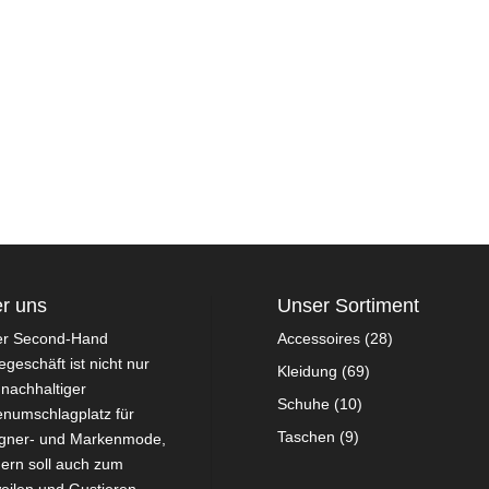
r uns
Unser Sortiment
er Second-Hand
Accessoires
(28)
geschäft ist nicht nur
Kleidung
(69)
 nachhaltiger
Schuhe
(10)
numschlagplatz für
Taschen
(9)
gner- und Markenmode,
ern soll auch zum