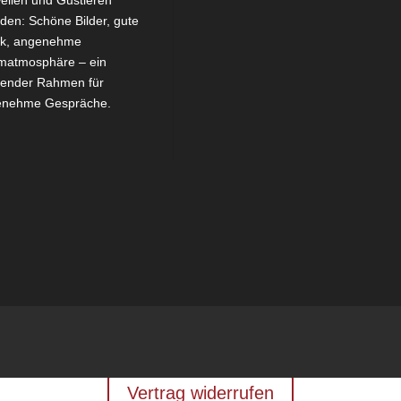
eilen und Gustieren
aden: Schöne Bilder, gute
ik, angenehme
atmosphäre – ein
ender Rahmen für
enehme Gespräche.
Vertrag widerrufen