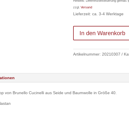
Hinweis: Differenzbesteuerung gemäß 
132,00 
zzgl.
Versand
Lieferzeit: ca. 3-4 Werktage
In den Warenkorb
Artikelnummer:
20210307
Ka
mationen
op von Brunello Cucinelli aus Seide und Baumwolle in Größe 40.
lastan