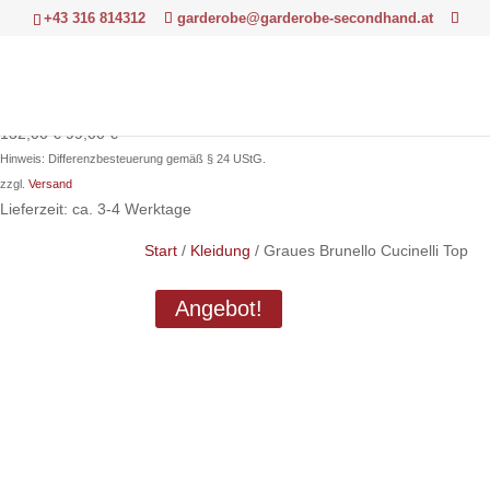
+43 316 814312
garderobe@garderobe-secondhand.at
Ursprünglicher
Aktueller
132,00
€
99,00
€
Preis
Preis
Hinweis: Differenzbesteuerung gemäß § 24 UStG.
war:
ist:
zzgl.
Versand
132,00 €
99,00 €.
Lieferzeit: ca. 3-4 Werktage
Start
/
Kleidung
/ Graues Brunello Cucinelli Top
Angebot!