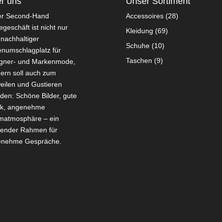
r uns
Unser Sortiment
er Second-Hand
Accessoires
(28)
geschäft ist nicht nur
Kleidung
(69)
 nachhaltiger
Schuhe
(10)
numschlagplatz für
Taschen
(9)
gner- und Markenmode,
ern soll auch zum
eilen und Gustieren
aden: Schöne Bilder, gute
ik, angenehme
atmosphäre – ein
ender Rahmen für
enehme Gespräche.