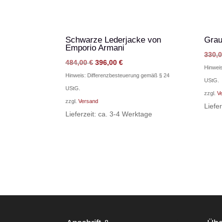
Schwarze Lederjacke von
Grau
Emporio Armani
330,
Ursprünglicher
Aktueller
484,00
€
396,00
€
Hinwei
Preis
Preis
Hinweis: Differenzbesteuerung gemäß § 24
UStG.
war:
ist:
UStG.
zzgl.
V
484,00 €
396,00 €.
zzgl.
Versand
Liefe
Lieferzeit: ca. 3-4 Werktage