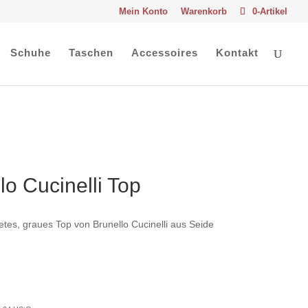
Mein Konto
Warenkorb
0-Artikel
Schuhe
Taschen
Accessoires
Kontakt
o Cucinelli Top
tes, graues Top von Brunello Cucinelli aus Seide
nglicher
Aktueller
Preis
ist: