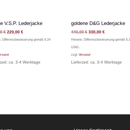
e V.S.P. Lederjacke
goldene D&G Lederjacke
Ursprünglicher
Aktueller
Ursprünglicher
Aktueller
00
€
220,00
€
440,00
€
330,00
€
Preis
Preis
Preis
Preis
s: Differenzbesteuerung gemäß § 24
Hinweis: Differenzbesteuerung gemäß § 
war:
ist:
war:
ist:
UStG.
330,00 €
220,00 €.
440,00 €
330,00 €.
ersand
zzgl.
Versand
rzeit: ca. 3-4 Werktage
Lieferzeit: ca. 3-4 Werktage