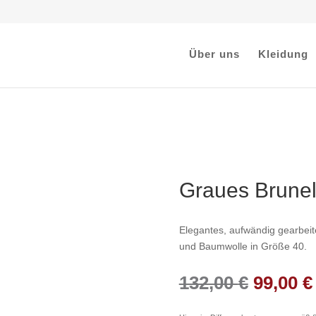
Über uns
Kleidung
Graues Brunell
Elegantes, aufwändig gearbeite
und Baumwolle in Größe 40.
Ursprü
132,00
€
99,00
€
Preis
war: