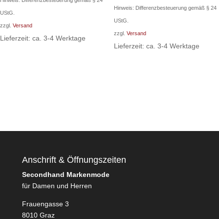
Hinweis: Differenzbesteuerung gemäß § 24
Preis
Preis
Hinweis: Differenzbesteuerung gemäß § 24
war:
ist:
UStG.
war:
ist:
UStG.
550,00 €
440,00 €.
zzgl.
Versand
330,00 €
220,00 €.
zzgl.
Versand
Lieferzeit: ca. 3-4 Werktage
Lieferzeit: ca. 3-4 Werktage
Anschrift & Öffnungszeiten
Secondhand Markenmode
für Damen und Herren
Frauengasse 3
8010 Graz