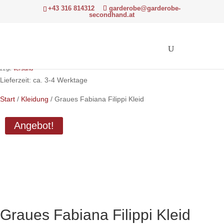
+43 316 814312
garderobe@garderobe-
secondhand.at
Ursprünglicher
Aktueller
297,00
€
154,00
€
Preis
Preis
Hinweis: Differenzbesteuerung gemäß § 24 UStG.
war:
ist:
zzgl.
Versand
297,00 €
154,00 €.
Lieferzeit: ca. 3-4 Werktage
Start
/
Kleidung
/ Graues Fabiana Filippi Kleid
Angebot!
Graues Fabiana Filippi Kleid