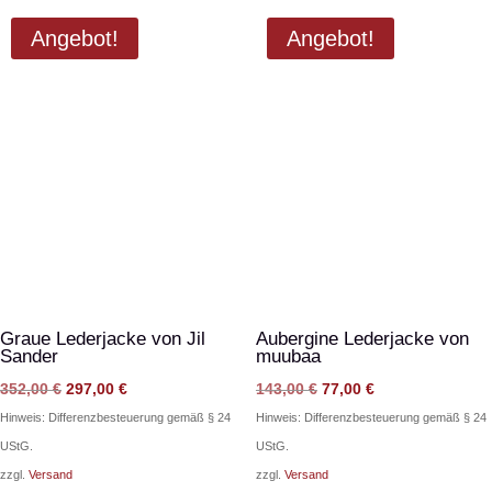
Angebot!
Angebot!
Graue Lederjacke von Jil
Aubergine Lederjacke von
Sander
muubaa
Ursprünglicher
Aktueller
Ursprünglicher
Aktueller
352,00
€
297,00
€
143,00
€
77,00
€
Preis
Preis
Preis
Preis
Hinweis: Differenzbesteuerung gemäß § 24
Hinweis: Differenzbesteuerung gemäß § 24
war:
ist:
war:
ist:
UStG.
UStG.
352,00 €
297,00 €.
143,00 €
77,00 €.
zzgl.
Versand
zzgl.
Versand