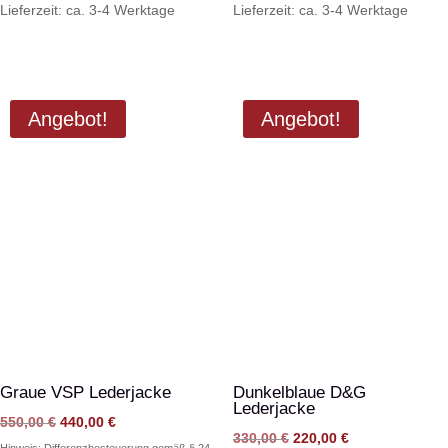
Lieferzeit: ca. 3-4 Werktage
Lieferzeit: ca. 3-4 Werktage
Angebot!
Angebot!
Graue VSP Lederjacke
Dunkelblaue D&G
Lederjacke
Ursprünglicher
Aktueller
550,00
€
440,00
€
Ursprünglicher
Aktueller
330,00
€
220,00
€
Preis
Preis