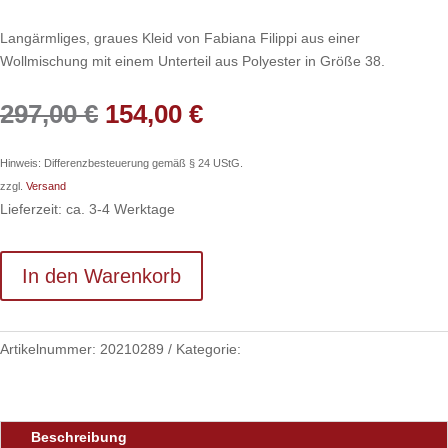
Langärmliges, graues Kleid von Fabiana Filippi aus einer
Wollmischung mit einem Unterteil aus Polyester in Größe 38.
Ursprünglicher
Aktueller
297,00
€
154,00
€
Preis
Preis
war:
ist:
Hinweis: Differenzbesteuerung gemäß § 24 UStG.
297,00 €
154,00 €.
zzgl.
Versand
Lieferzeit: ca. 3-4 Werktage
In den Warenkorb
Artikelnummer:
20210289
Kategorie:
Kleidung
Beschreibung