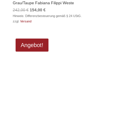
Grau/Taupe Fabiana Filippi Weste
Ursprünglicher
Aktueller
242,00
€
154,00
€
Preis
Preis
Hinweis: Differenzbesteuerung gemäß § 24 UStG.
zzgl.
Versand
war:
ist:
242,00 €
154,00 €.
Angebot!