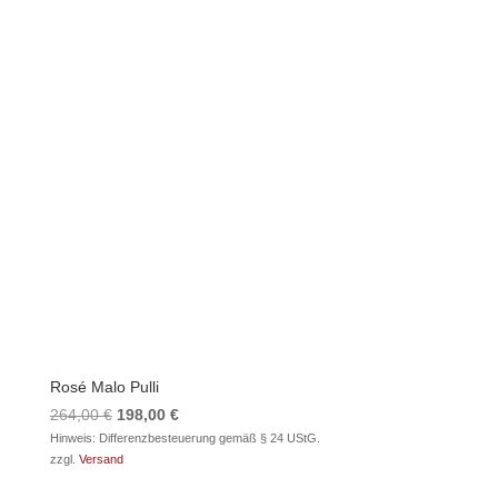
Rosé Malo Pulli
Ursprünglicher
Aktueller
264,00
€
198,00
€
Preis
Preis
Hinweis: Differenzbesteuerung gemäß § 24 UStG.
zzgl.
Versand
war:
ist:
264,00 €
198,00 €.