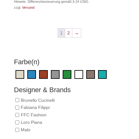
Preis
Preis
Hinweis: Differenzbesteuerung gemäß § 24 UStG.
zzgl.
Versand
war:
ist:
121,00 €
88,00 €.
1
2
→
Farbe(n)
Designer & Brands
Brunello Cucinelli
Fabiana Filippi
FFC Fashion
Loro Piana
Malo