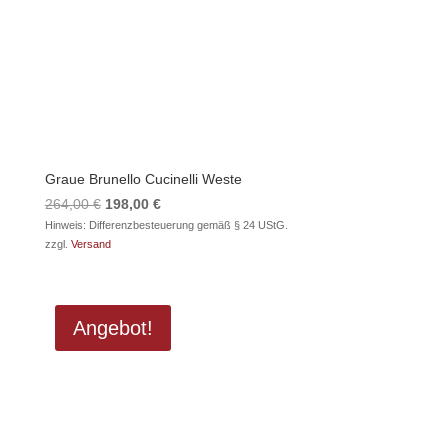
Graue Brunello Cucinelli Weste
Ursprünglicher
Aktueller
264,00
€
198,00
€
Preis
Preis
Hinweis: Differenzbesteuerung gemäß § 24 UStG.
zzgl.
Versand
war:
ist:
264,00 €
198,00 €.
Angebot!