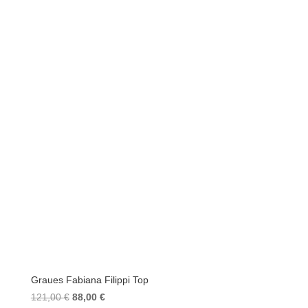
Graues Fabiana Filippi Top
Ursprünglicher
Aktueller
121,00
€
88,00
€