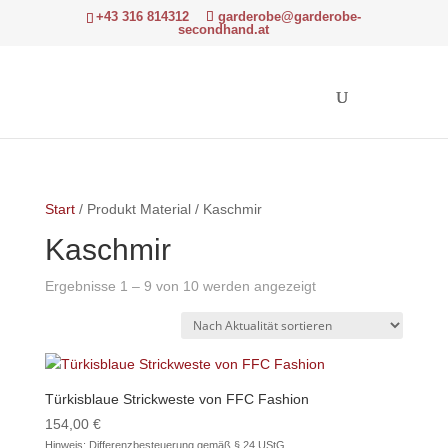
+43 316 814312
garderobe@garderobe-
secondhand.at
Start
/ Produkt Material / Kaschmir
Kaschmir
Nach
Ergebnisse 1 – 9 von 10 werden angezeigt
Aktualität
sortiert
Türkisblaue Strickweste von FFC Fashion
154,00
€
Hinweis: Differenzbesteuerung gemäß § 24 UStG.