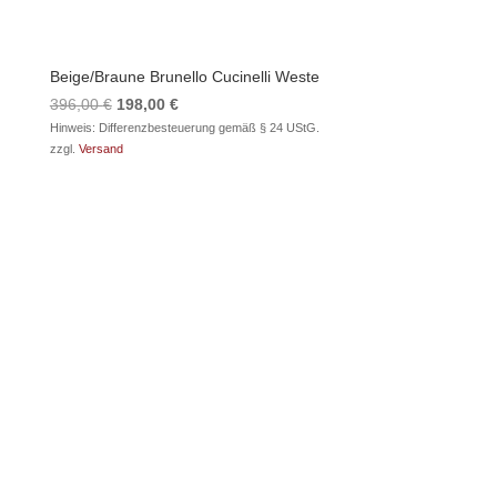
Beige/Braune Brunello Cucinelli Weste
Ursprünglicher
Aktueller
396,00
€
198,00
€
Preis
Preis
Hinweis: Differenzbesteuerung gemäß § 24 UStG.
zzgl.
Versand
war:
ist:
396,00 €
198,00 €.