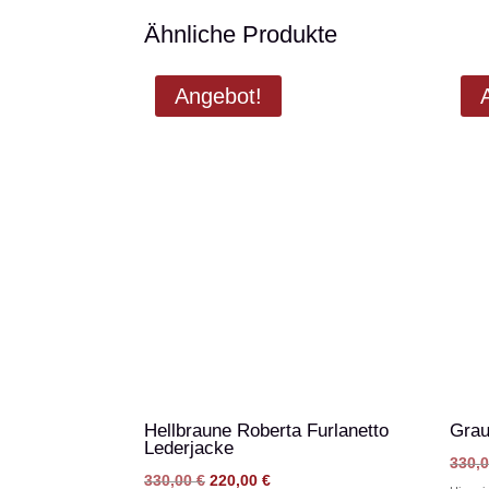
Ähnliche Produkte
Angebot!
Hellbraune Roberta Furlanetto
Grau
Lederjacke
330,
Ursprünglicher
Aktueller
330,00
€
220,00
€