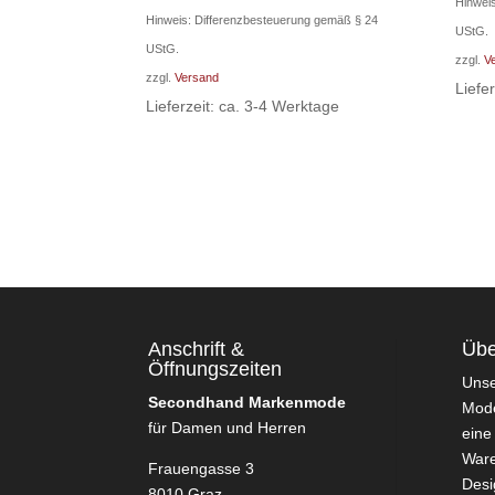
Hinwei
Preis
Preis
Hinweis: Differenzbesteuerung gemäß § 24
UStG.
war:
ist:
UStG.
zzgl.
V
330,00 €
220,00 €.
zzgl.
Versand
Liefe
Lieferzeit: ca. 3-4 Werktage
Anschrift &
Übe
Öffnungszeiten
Uns
Secondhand Markenmode
Mode
für Damen und Herren
eine
Ware
Frauengasse 3
Desi
8010 Graz