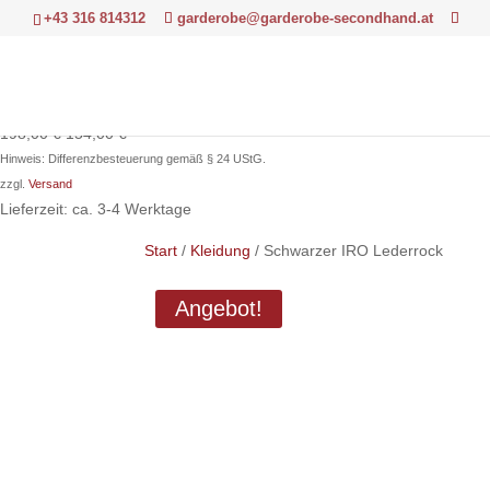
+43 316 814312
garderobe@garderobe-secondhand.at
Ursprünglicher
Aktueller
198,00
€
154,00
€
Preis
Preis
Hinweis: Differenzbesteuerung gemäß § 24 UStG.
war:
ist:
zzgl.
Versand
198,00 €
154,00 €.
Lieferzeit: ca. 3-4 Werktage
Start
/
Kleidung
/ Schwarzer IRO Lederrock
Angebot!