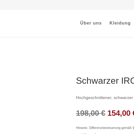
Über uns
Kleidung
Schwarzer IR
Hochgeschnittener, schwarzer
Ursprü
198,00
€
154,00
Preis
war:
Hinweis: Differenzbesteuerung gemäß 
198,00 