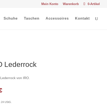
Mein Konto
Warenkorb
0-Artikel
Schuhe
Taschen
Accessoires
Kontakt
O Lederrock
 Lederrock von IRO.
nglicher
Aktueller
€
Preis
ist:
§ 24 UStG.
€
154,00 €.