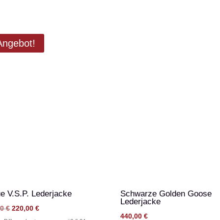
Angebot!
e V.S.P. Lederjacke
Schwarze Golden Goose
Lederjacke
Ursprünglicher
Aktueller
00
€
220,00
€
440,00
€