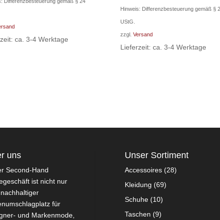
Preis
Preis
s: Differenzbesteuerung gemäß § 24
Hinweis: Differenzbesteuerung gemäß § 
war:
ist:
UStG.
330,00 €
220,00 €.
ersand
zzgl.
Versand
rzeit: ca. 3-4 Werktage
Lieferzeit: ca. 3-4 Werktage
r uns
Unser Sortiment
er Second-Hand
Accessoires
(28)
geschäft ist nicht nur
Kleidung
(69)
 nachhaltiger
Schuhe
(10)
numschlagplatz für
Taschen
(9)
gner- und Markenmode,