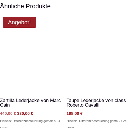
Ähnliche Produkte
Angebot!
Zartlila Lederjacke von Marc
Taupe Lederjacke von class
Cain
Roberto Cavalli
Ursprünglicher
Aktueller
440,00
€
330,00
€
198,00
€
Preis
Preis
Hinweis: Differenzbesteuerung gemäß § 24
Hinweis: Differenzbesteuerung gemäß § 24