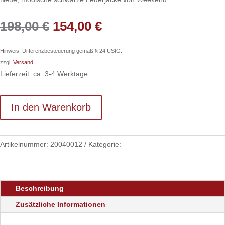
Ursprünglicher
Aktueller
198,00
€
154,00
€
Preis
Preis
war:
ist:
Hinweis: Differenzbesteuerung gemäß § 24 UStG.
198,00 €
154,00 €.
zzgl.
Versand
Lieferzeit: ca. 3-4 Werktage
In den Warenkorb
Artikelnummer:
20040012
Kategorie:
Kleidung
Beschreibung
Zusätzliche Informationen