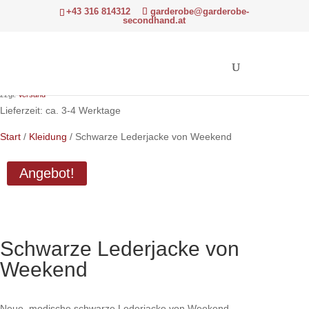
+43 316 814312
garderobe@garderobe-
secondhand.at
Ursprünglicher
Aktueller
198,00
€
154,00
€
Preis
Preis
Hinweis: Differenzbesteuerung gemäß § 24 UStG.
war:
ist:
zzgl.
Versand
198,00 €
154,00 €.
Lieferzeit: ca. 3-4 Werktage
Start
/
Kleidung
/ Schwarze Lederjacke von Weekend
Angebot!
Schwarze Lederjacke von
Weekend
Neue, modische schwarze Lederjacke von Weekend