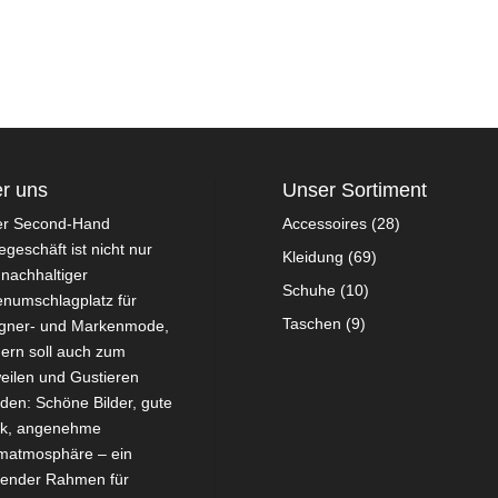
r uns
Unser Sortiment
er Second-Hand
Accessoires
(28)
geschäft ist nicht nur
Kleidung
(69)
 nachhaltiger
Schuhe
(10)
numschlagplatz für
Taschen
(9)
gner- und Markenmode,
ern soll auch zum
eilen und Gustieren
aden: Schöne Bilder, gute
ik, angenehme
atmosphäre – ein
ender Rahmen für