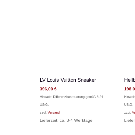
LV Louis Vuitton Sneaker
Hell
396,00
€
198,
Hinweis: Differenzbesteuerung gemäß § 24
Hinwei
UStG.
UStG.
zzgl.
Versand
zzgl.
V
Lieferzeit: ca. 3-4 Werktage
Liefe