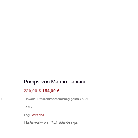
Pumps von Marino Fabiani
Ursprünglicher
Aktueller
220,00
€
154,00
€
Preis
Preis
24
Hinweis: Differenzbesteuerung gemäß § 24
war:
ist:
UStG.
220,00 €
154,00 €.
zzgl.
Versand
Lieferzeit: ca. 3-4 Werktage