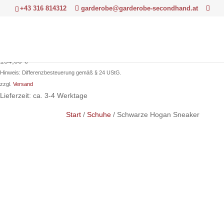
+43 316 814312
garderobe@garderobe-secondhand.at
154,00
€
Hinweis: Differenzbesteuerung gemäß § 24 UStG.
zzgl.
Versand
Lieferzeit: ca. 3-4 Werktage
Start
/
Schuhe
/ Schwarze Hogan Sneaker