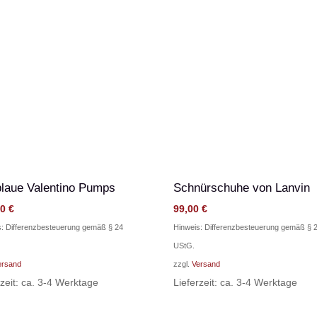
blaue Valentino Pumps
Schnürschuhe von Lanvin
00
€
99,00
€
s: Differenzbesteuerung gemäß § 24
Hinweis: Differenzbesteuerung gemäß § 
UStG.
ersand
zzgl.
Versand
rzeit: ca. 3-4 Werktage
Lieferzeit: ca. 3-4 Werktage