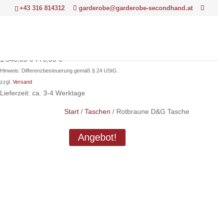
+43 316 814312
garderobe@garderobe-secondhand.at
Ursprünglicher
Aktueller
1.540,00
€
770,00
€
Preis
Preis
Hinweis: Differenzbesteuerung gemäß § 24 UStG.
war:
ist:
zzgl.
Versand
1.540,00 €
770,00 €.
Lieferzeit: ca. 3-4 Werktage
Start
/
Taschen
/ Rotbraune D&G Tasche
Angebot!