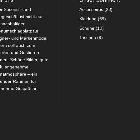
r uns
Unser Sortiment
er Second-Hand
Accessoires
(28)
geschäft ist nicht nur
Kleidung
(69)
 nachhaltiger
Schuhe
(10)
numschlagplatz für
Taschen
(9)
gner- und Markenmode,
ern soll auch zum
eilen und Gustieren
aden: Schöne Bilder, gute
ik, angenehme
atmosphäre – ein
ender Rahmen für
enehme Gespräche.