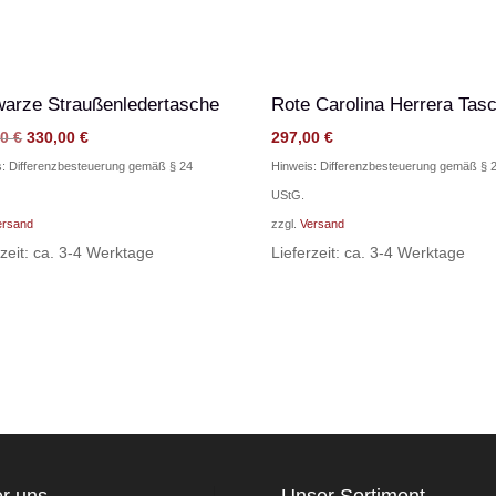
arze Straußenledertasche
Rote Carolina Herrera Tas
Ursprünglicher
Aktueller
00
€
330,00
€
297,00
€
Preis
Preis
s: Differenzbesteuerung gemäß § 24
Hinweis: Differenzbesteuerung gemäß § 
war:
ist:
UStG.
440,00 €
330,00 €.
ersand
zzgl.
Versand
rzeit: ca. 3-4 Werktage
Lieferzeit: ca. 3-4 Werktage