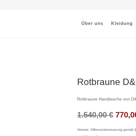
Über uns
Kleidung
Rotbraune D&
Rotbraune Handtasche von D&G
Urspr
1.540,00
€
770,
Preis
war:
Hinweis: Differenzbesteuerung gemäß 
1.540