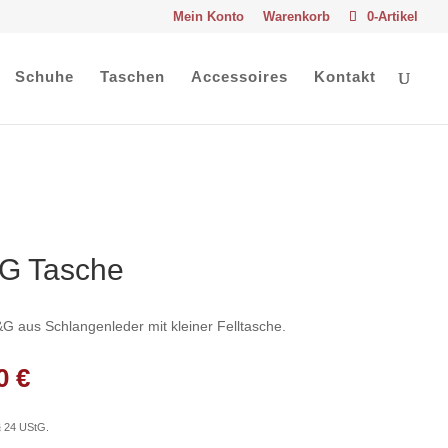
Mein Konto
Warenkorb
0-Artikel
Schuhe
Taschen
Accessoires
Kontakt
G Tasche
 aus Schlangenleder mit kleiner Felltasche.
ünglicher
Aktueller
00
€
Preis
ist:
§ 24 UStG.
,00 €
770,00 €.