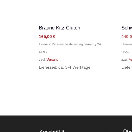
Braune Kitz Clutch
Schw
165,00
€
440,
Hinweis: Differenzbesteuerung gemäß § 24
Hinwei
UStG.
UStG.
zzgl.
Versand
zzgl.
V
Lieferzeit: ca. 3-4 Werktage
Liefe