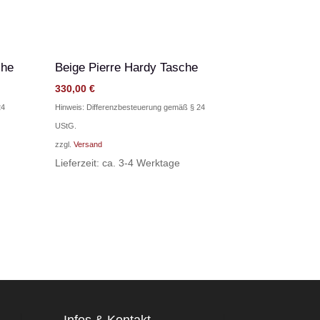
che
Beige Pierre Hardy Tasche
330,00
€
24
Hinweis: Differenzbesteuerung gemäß § 24
UStG.
zzgl.
Versand
Lieferzeit: ca. 3-4 Werktage