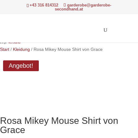
+43 316 814312
garderobe@garderobe-
secondhand.at
Ursprünglicher
Aktueller
44,00
€
33,00
€
Preis
Preis
Hinweis: Differenzbesteuerung gemäß § 24 UStG.
war:
ist:
zzgl.
Versand
44,00 €
33,00 €.
Start
/
Kleidung
/ Rosa Mikey Mouse Shirt von Grace
Angebot!
Rosa Mikey Mouse Shirt von
Grace