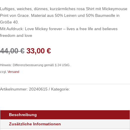
Luftiges, weiches, dünnes, kurzärmliches rosa Shirt mit Mickeymouse
Print von Grace. Material aus 50% Leinen und 50% Baumwolle in
Größe 40.
Mit Aufdruck: Love Mickey forever – lives a free life and believes
freedom and love
Ursprünglicher
Aktueller
44,00
€
33,00
€
Preis
Preis
war:
ist:
Hinweis: Differenzbesteuerung gemäß § 24 UStG.
44,00 €
33,00 €.
zzgl.
Versand
Artikelnummer:
20240615
Kategorie:
Kleidung
Beschreibung
Zusätzliche Informationen