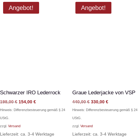
Angebot!
Angebot!
Schwarzer IRO Lederrock
Graue Lederjacke von VSP
Ursprünglicher
Aktueller
Ursprünglicher
Aktueller
198,00
€
154,00
€
440,00
€
330,00
€
Preis
Preis
Preis
Preis
Hinweis: Differenzbesteuerung gemäß § 24
Hinweis: Differenzbesteuerung gemäß § 24
war:
ist:
war:
ist:
UStG.
UStG.
198,00 €
154,00 €.
440,00 €
330,00 €.
zzgl.
Versand
zzgl.
Versand
Lieferzeit: ca. 3-4 Werktage
Lieferzeit: ca. 3-4 Werktage