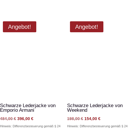
Angebot!
Angebot!
Schwarze Lederjacke von
Schwarze Lederjacke von
Emporio Armani
Weekend
Ursprünglicher
Aktueller
Ursprünglicher
Aktueller
484,00
€
396,00
€
198,00
€
154,00
€
Preis
Preis
Preis
Preis
Hinweis: Differenzbesteuerung gemäß § 24
Hinweis: Differenzbesteuerung gemäß § 24