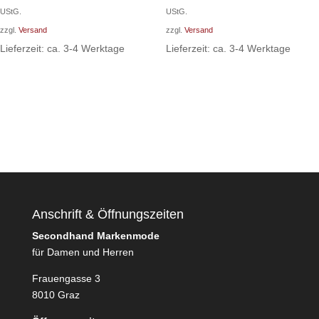
war:
ist:
war:
ist:
UStG.
UStG.
484,00 €
396,00 €.
198,00 €
154,00 €.
zzgl.
Versand
zzgl.
Versand
Lieferzeit: ca. 3-4 Werktage
Lieferzeit: ca. 3-4 Werktage
Anschrift & Öffnungszeiten
Secondhand Markenmode
für Damen und Herren
Frauengasse 3
8010 Graz