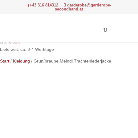
+43 316 814312
garderobe@garderobe-
secondhand.at
330,00
€
Hinweis: Differenzbesteuerung gemäß § 24 UStG.
zzgl.
Versand
Lieferzeit: ca. 3-4 Werktage
Start
/
Kleidung
/ Grün/braune Meindl Trachtenlederjacke