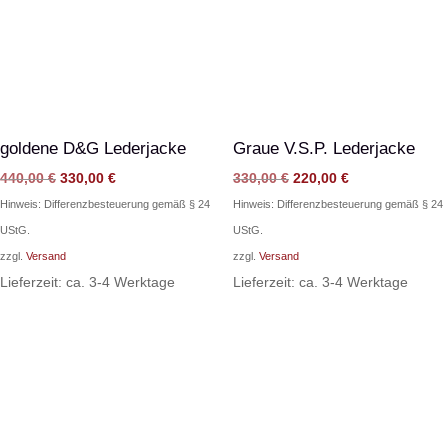
goldene D&G Lederjacke
Graue V.S.P. Lederjacke
Ursprünglicher
Aktueller
Ursprünglicher
Aktueller
440,00
€
330,00
€
330,00
€
220,00
€
Preis
Preis
Preis
Preis
Hinweis: Differenzbesteuerung gemäß § 24
Hinweis: Differenzbesteuerung gemäß § 24
war:
ist:
war:
ist:
UStG.
UStG.
440,00 €
330,00 €.
330,00 €
220,00 €.
zzgl.
Versand
zzgl.
Versand
Lieferzeit: ca. 3-4 Werktage
Lieferzeit: ca. 3-4 Werktage