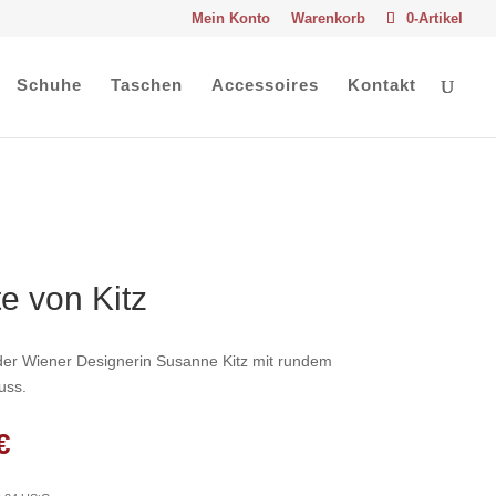
Mein Konto
Warenkorb
0-Artikel
Schuhe
Taschen
Accessoires
Kontakt
e von Kitz
der Wiener Designerin Susanne Kitz mit rundem
uss.
nglicher
Aktueller
€
Preis
ist: