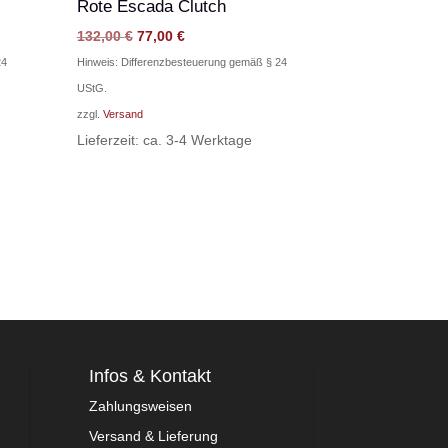
Rote Escada Clutch
Ursprünglicher
Aktueller
132,00
€
77,00
€
Preis
Preis
24
Hinweis: Differenzbesteuerung gemäß § 24
war:
ist:
UStG.
132,00 €
77,00 €.
zzgl.
Versand
Lieferzeit: ca. 3-4 Werktage
Infos & Kontakt
Zahlungsweisen
Versand & Lieferung