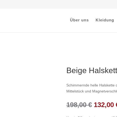
Über uns
Kleidung
Beige Halskett
Schimmernde helle Halskette 
Mittelstück und Magnetverschl
Ursprü
198,00
€
132,00
Preis
war: