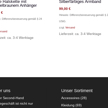
e Halskette mit
Silberfärbiges Armband
elbraunem Anhänger
99,00
€
0
€
Hinweis: Differenzbesteuerung gemäß § 
s: Differenzbesteuerung gemäß § 24
UStG.
zzgl.
Versand
ersand
Lieferzeit: ca. 3-4 Werktage
rzeit: ca. 3-4 Werktage
r uns
Unser Sortiment
er Second-Hand
Accessoires
(28)
geschäft ist nicht nur
Kleidung
(69)