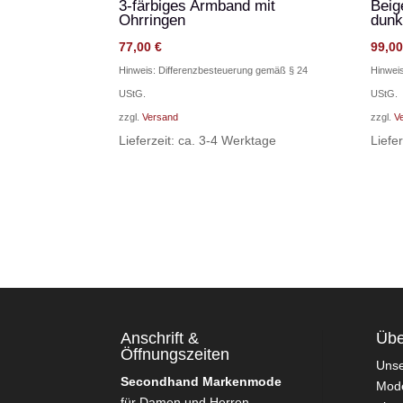
3-färbiges Armband mit
Beig
Ohrringen
dunk
77,00
€
99,0
Hinweis: Differenzbesteuerung gemäß § 24
Hinwei
UStG.
UStG.
zzgl.
Versand
zzgl.
V
Lieferzeit: ca. 3-4 Werktage
Liefe
Anschrift &
Übe
Öffnungszeiten
Uns
Secondhand Markenmode
Mode
für Damen und Herren