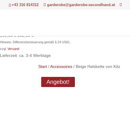
+43 316 814312
garderobe@garderobe-secondhand.at
Ursprünglicher
Aktueller
198,00
€
132,00
€
Preis
Preis
Hinweis: Differenzbesteuerung gemäß § 24 UStG.
war:
ist:
zzgl.
Versand
198,00 €
132,00 €.
Lieferzeit: ca. 3-4 Werktage
Start
/
Accessoires
/ Beige Halskette von Kitz
Angebot!