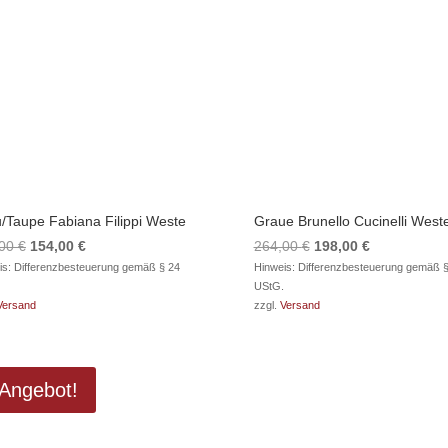
/Taupe Fabiana Filippi Weste
Graue Brunello Cucinelli West
Ursprünglicher
Aktueller
Ursprünglicher
Aktueller
,00
€
154,00
€
264,00
€
198,00
€
Preis
Preis
Preis
Preis
is: Differenzbesteuerung gemäß § 24
Hinweis: Differenzbesteuerung gemäß §
UStG.
war:
ist:
war:
ist:
Versand
zzgl.
Versand
242,00 €
154,00 €.
264,00 €
198,00 €.
Angebot!