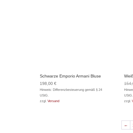
Schwarze Emporio Armani Bluse
Weiß
198,00
€
154
Hinweis: Differenzbesteuerung gemäß § 24
Hinwe
UStG.
UStG.
zzgl.
Versand
zzgl.
←