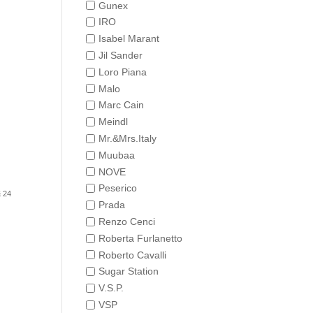
Gunex
IRO
Isabel Marant
Jil Sander
Loro Piana
Malo
Marc Cain
Meindl
Mr.&Mrs.Italy
Muubaa
NOVE
Peserico
 24
Prada
Renzo Cenci
Roberta Furlanetto
Roberto Cavalli
Sugar Station
V.S.P.
VSP