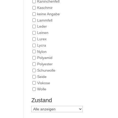
Kaninchenfell
Kaschmir
keine Angabe
Lammfell
Leder
Leinen
Lurex
Lycra
Nylon
Polyamid
Polyester
Schurwolle
Seide
Viskose
Wolle
Zustand