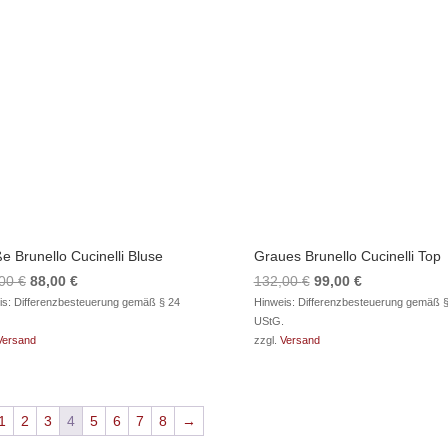
e Brunello Cucinelli Bluse
Graues Brunello Cucinelli Top
Ursprünglicher
Aktueller
Ursprünglicher
Aktueller
,00
€
88,00
€
132,00
€
99,00
€
Preis
Preis
Preis
Preis
is: Differenzbesteuerung gemäß § 24
Hinweis: Differenzbesteuerung gemäß §
UStG.
war:
ist:
war:
ist:
Versand
zzgl.
Versand
154,00 €
88,00 €.
132,00 €
99,00 €.
1
2
3
4
5
6
7
8
→