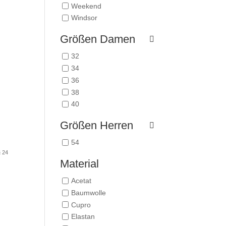
Weekend
Windsor
Größen Damen
32
34
36
38
40
Größen Herren
54
 24
Material
Acetat
Baumwolle
Cupro
Elastan