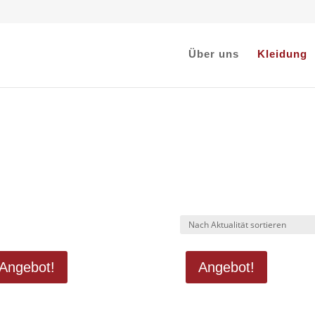
Über uns
Kleidung
h
alität
ert
Angebot!
Angebot!