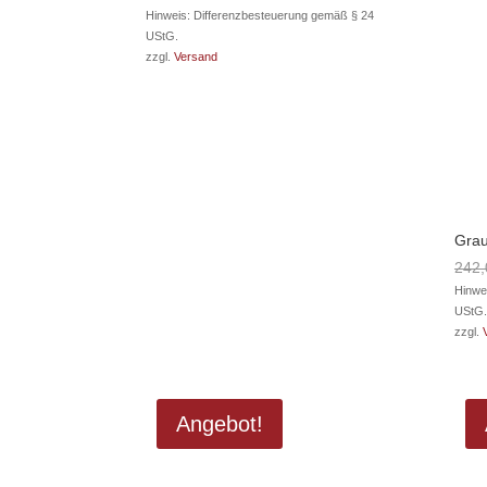
Hinweis: Differenzbesteuerung gemäß § 24
UStG.
zzgl.
Versand
Grau
242
Hinwe
UStG.
zzgl.
Angebot!