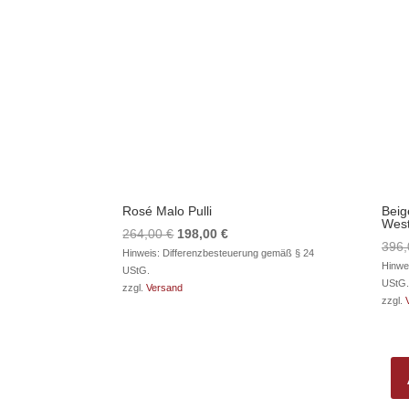
Rosé Malo Pulli
Beig
Wes
Ursprünglicher
Aktueller
264,00
€
198,00
€
396
Preis
Preis
Hinweis: Differenzbesteuerung gemäß § 24
Hinwe
UStG.
war:
ist:
UStG.
zzgl.
Versand
264,00 €
198,00 €.
zzgl.