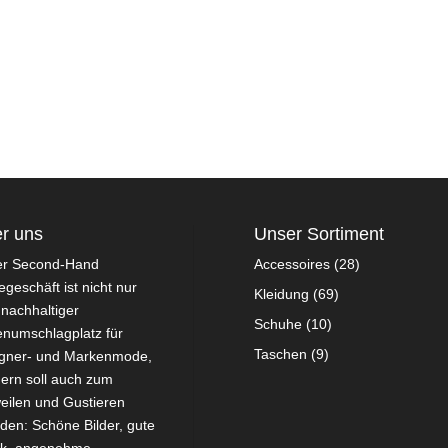
r uns
Unser Sortiment
er Second-Hand
Accessoires
(28)
geschäft ist nicht nur
Kleidung
(69)
 nachhaltiger
Schuhe
(10)
numschlagplatz für
Taschen
(9)
gner- und Markenmode,
ern soll auch zum
eilen und Gustieren
aden: Schöne Bilder, gute
ik, angenehme