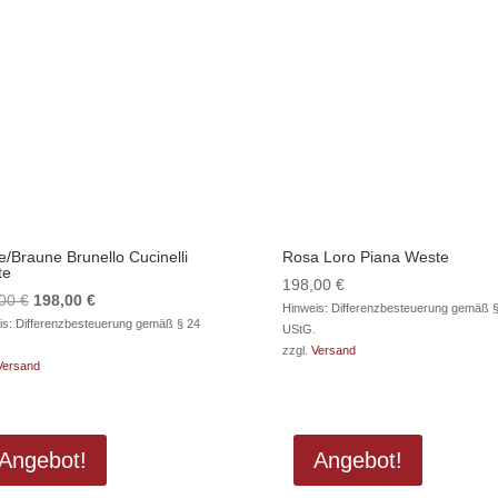
e/Braune Brunello Cucinelli
Rosa Loro Piana Weste
te
198,00
€
Ursprünglicher
Aktueller
,00
€
198,00
€
Hinweis: Differenzbesteuerung gemäß §
Preis
Preis
is: Differenzbesteuerung gemäß § 24
UStG.
war:
ist:
zzgl.
Versand
Versand
396,00 €
198,00 €.
Angebot!
Angebot!