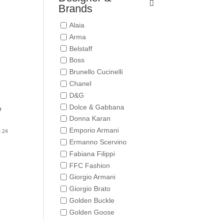
Brands
Alaia
Arma
Belstaff
Boss
Brunello Cucinelli
Chanel
D&G
Dolce & Gabbana
e
Donna Karan
Emporio Armani
 24
Ermanno Scervino
Fabiana Filippi
FFC Fashion
Giorgio Armani
Giorgio Brato
Golden Buckle
Golden Goose