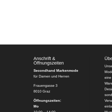
Anschrift &
Übe
Öffnungszeiten
Uns
Secondhand Markenmode
Mode
für Damen und Herren
eine
Ware
Frauengasse 3
Desi
8010 Graz
sond
Öffnungszeiten:
Verw
Mo
einl
10:00 – 14:00
Mus