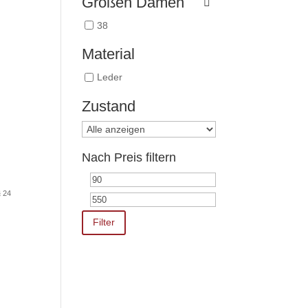
Größen Damen
38
Material
Leder
Zustand
Nach Preis filtern
Min.
Max.
 24
Preis
Preis
Filter