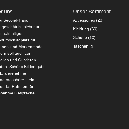
r uns
Unser Sortiment
er Second-Hand
Accessoires
(28)
geschäft ist nicht nur
Kleidung
(69)
 nachhaltiger
Schuhe
(10)
numschlagplatz für
Taschen
(9)
gner- und Markenmode,
ern soll auch zum
eilen und Gustieren
aden: Schöne Bilder, gute
ik, angenehme
atmosphäre – ein
ender Rahmen für
enehme Gespräche.