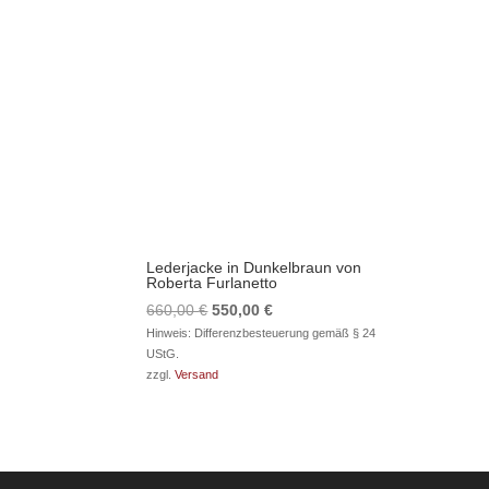
Lederjacke in Dunkelbraun von
Roberta Furlanetto
Ursprünglicher
Aktueller
660,00
€
550,00
€
Preis
Preis
Hinweis: Differenzbesteuerung gemäß § 24
UStG.
war:
ist:
zzgl.
Versand
660,00 €
550,00 €.