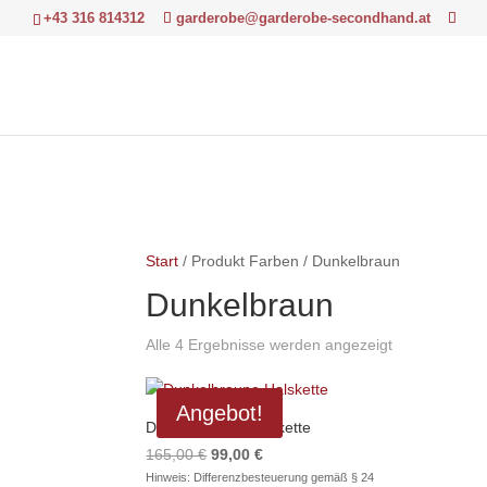
+43 316 814312
garderobe@garderobe-secondhand.at
Start
/ Produkt Farben / Dunkelbraun
Dunkelbraun
Nach
Alle 4 Ergebnisse werden angezeigt
Aktualität
sortiert
Angebot!
Dunkelbraune Halskette
Ursprünglicher
Aktueller
165,00
€
99,00
€
Preis
Preis
Hinweis: Differenzbesteuerung gemäß § 24