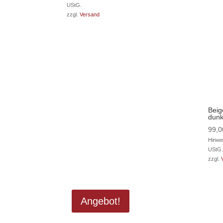
UStG.
war:
ist:
zzgl.
Versand
165,00 €
99,00 €.
Beig
dunk
99,
Hinwe
UStG.
zzgl.
Angebot!