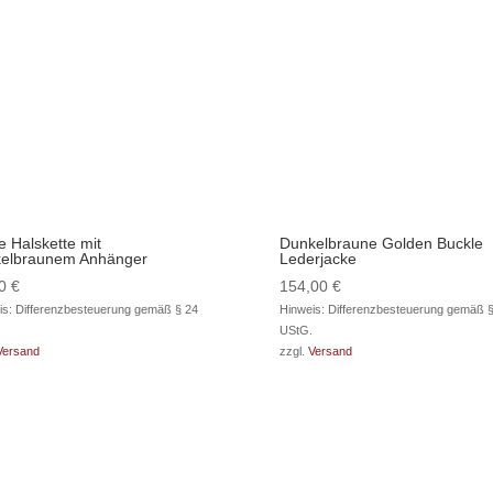
e Halskette mit
Dunkelbraune Golden Buckle
elbraunem Anhänger
Lederjacke
00
€
154,00
€
is: Differenzbesteuerung gemäß § 24
Hinweis: Differenzbesteuerung gemäß §
UStG.
Versand
zzgl.
Versand